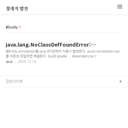
절대적 발전
Entity
1
java.lang.NoClassDefFoundError:
javax/annotation/Generated
@Entity annotation을 java 9이상에서 사용시 발생한다. javax-annotation-api
를 의존성 주입하면 해결된다. build.gradle ... dependencies {
implementation("javax.annotation:javax.annotation-api:1.3.2")
Java
2020.12.14
annotationProcessor("javax.annotation:javax.annotation-api:1.3.2") ... }
관련사이트