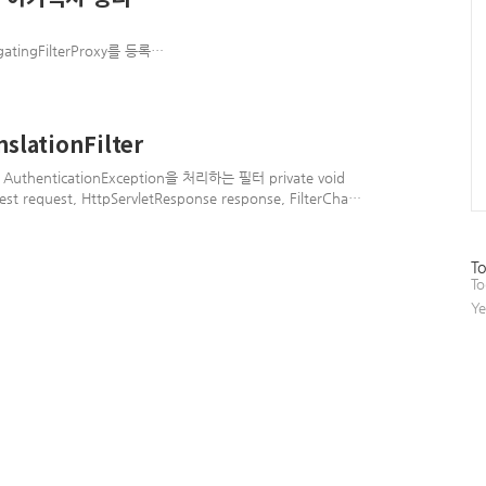
gatingFilterProxy를 등록
urity, HttpSecurity를 통
curityConfiguration to
 Security Filter Chain
lterChain is the Filter
lationFilter
thenticationException을 처리하는 필터 private void
st request, HttpServletResponse response, FilterChain
s ServletException, IOException { Authentication
ntext().getAuthentication(); boolean isAnonymous =
방
To
문
To
자
Ye
수