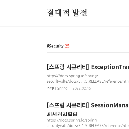
절대적 발전
Security
25
[스프링 시큐리티] ExceptionTran
https://docs.spring.io/spring-
security/site/docs/5.1.5.RELEASE/reference/html
Reference The authenticator is also responsible 
스터디-Spring
2022.02.15
because the permissions on the attributes may
example, if binding as the user, it may be nece
[스프링 시큐리티] SessionManag
세션관리필터
https://docs.spring.io/spring-
security/site/docs/5.1.5.RELEASE/reference/h