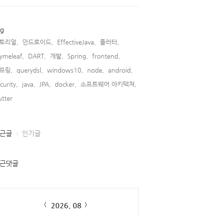
ag
토리얼,
안드로이드,
EffectiveJava,
플러터,
ymeleaf,
DART,
개발,
Spring,
frontend,
프링,
querydsl,
windows10,
node,
android,
curity,
java,
JPA,
docker,
소프트웨어 아키텍쳐,
utter,
근글
인기글
근댓글
lendar
2026. 08