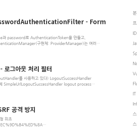
also responsible for
 because the permissions
분
uthentication being used.
 necessary to read them
ordAuthenticationFilter - Form
프
I
password로 AuthenticationToken을 만들고,
J
nticationManager(구현체: ProviderManager)는 여러
다 그 구현체 중 DaoAuthenticationProvider는
S
s를 가져오고, 사용자가 입력한 password와 비교하여 인증을 처리한
N
r - 로그아웃 처리 필터
V
outHandler를 사용하고 있다) LogoutSuccessHandler
Fl
pleUrlLogoutSuccessHandler logout process
ogoutHandler 여러개를 갖고있음) -> csrf 사용시 csrf token을
IT
nvalidate함(초기화), 그리고 SecurityContextHolder를 비움
y config에서의 logout설정..
In
CSRF 공격 방지
스
 요청 위조
스
2%AC%EC%9D%B4%ED%8A%
AD_%EC%9C%84%EC
위키백과, 우리 모두의 백과사