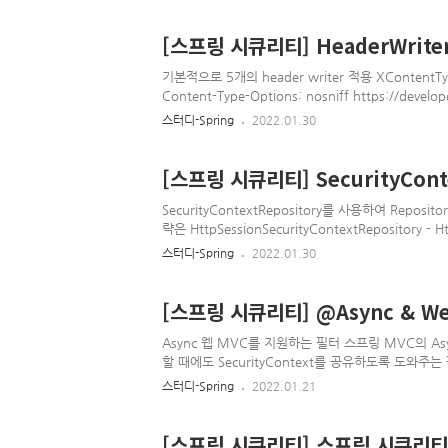
전 ko.wikipedia.org 과정 1. 이용자는 웹사이
발급(인증을 받은 상태라는 뜻) 2. 공격자가 메일로 
[스프링 시큐리티] HeaderWriterF
위의 URL은 패스워드를 변경하는 URL이고 인증이 
용자가 메일을 읽으면 브라우저는 이미지 파일을 받아
기본적으로 5개의 header writer 적용 XContentTy
함 4. 이용자의 브라우저는 인증이..
Content-Type-Options: nosniff https://develo
Content-Type-Options XXssProtectionHead
스터디-Spring
2022.01.30
1; mode=block https://developer.mozilla.org
CacheControlHeadersWriter: 캐시 히스토리 취약점
[스프링 시큐리티] SecurityContex
SecurityContextRepository를 사용하여 Repos
략은 HttpSessionSecurityContextRepository - 
BEFORE any authentication processing mechani
스터디-Spring
2022.01.30
BASIC, CAS processing filters etc) expect the S
by the time they execute. 기본적으로 인..
[스프링 시큐리티] @Async & WebA
Async 웹 MVC를 지원하는 필터 스프링 MVC의 As
할 때에도 SecurityContext를 공유하도록 도와주는 
핵심 기능은 SecurityContextCallableProcessingI
스터디-Spring
2022.01.21
Callable: 다른 쓰레드이지만 그 안에서는 동일한 Secur
SecurityContext를 clear @Async를 사용하는
SecurityContext를 공유받지 못한다..
[스프링 시큐리티] 스프링 시큐리티