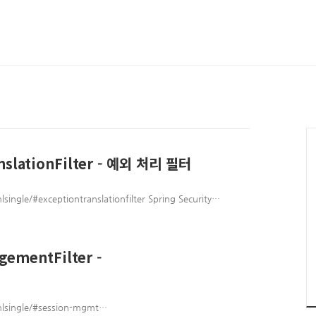
slationFilter - 예외 처리 필터
single/#exceptiontranslationfilter Spring Security
for retrieving any required user attributes. This is
 depend on the type of authentication being used. For
ssary to read them docs..
ementFilter -
tmlsingle/#session-mgmt