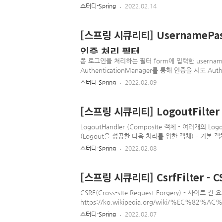
Spring Security Reference The authenticator is 
스터디-Spring
2022.02.14
retrieving any required user attributes. This is
on the attributes may depend on the type of a
For example, if binding as the user, it may be
[스프링 시큐리티] UsernamePassw
docs.spring.io 1. ..
인증 처리 필터
폼 로그인을 처리하는 필터 form에 입력한 username과 
AuthenticationManager를 통해 인증을 시도 Authe
AuthenticationProvider를 이용하여 인증을 시도 한
스터디-Spring
2022.02.09
UserDetailsService를 이용하여 UserDetail
다.
[스프링 시큐리티] LogoutFilte
LogoutHandler (Composite 객체 - 여러개의 Log
(Logout을 성공한 다음 처리를 위한 객체) - 기본 객체 Sim
LogoutFilter -> CompositeLogoutHandler(L
스터디-Spring
2022.02.08
null로 변경(CsrfLogoutHandler) -> session을 i
(SecurityContextLogoutHandler) HttpSecurit
[스프링 시큐리티] CsrfFilter - 
CSRF(Cross-site Request Forgery) - 사이트 간
https://ko.wikipedia.org/wiki/%EC%8
B8_%EA%B0%84_%EC%9A%94%EC%B2%
스터디-Spring
2022.02.07
%A1%B0%EF%BB%BF 사이트 간 요청 위조 - 