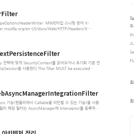
트에 로그인하여 정상적인 쿠키를
다음과 같이 코드를 심어 보냄
ilter
되어있어야만 접근가능 3. 이
T
오기 위해 위의 URL을 조회
peOptionsHeaderWriter: MIME타입 스니핑 방어 X-
튜
per.mozilla.org/en-US/docs/Web/HTTP/Headers/X-
erWriter: 브라우저에 내장된 XSS 필터 적용 X-XSS-Protection:
th
/en-US/docs/Web/HTTP/Headers/X-XSS-Protection
스
 방어 Cache-Control:..
tPersistenceFilter
Se
Fl
itory 전략에 맞게 SecurityContext를 읽어오거나 초기화 기본 전
HttpSession을 사용한다 This filter MUST be executed
sms. Authentication processing mechanisms (e.g.
ecurityContextHolder to contain a valid SecurityContext
최
최
근
글
syncManagerIntegrationFilter
과
인
최
ync 기능(핸들러에서 Callable을 리턴할 수 있는 기능)을 사용
기
필터 해당 필터는 AsyncManager에 Interceptor를 등록하고
글
nterceptor 에서 구현 PreProcess: SecurityContext를 설정
Ca
ityContext를 참조할 수 있음 PostProcess:
 서비스를 호출하는 경우, Thread가 다르기 때문에
 아키텍처 정리