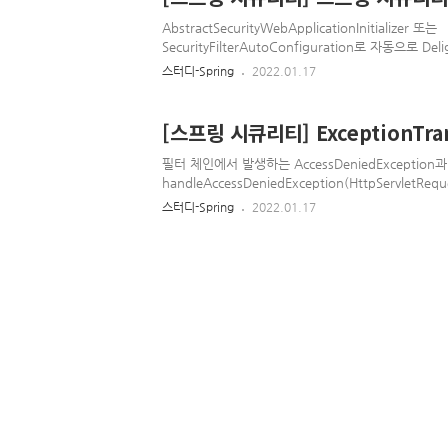
AbstractSecurityWebApplicationInitializer 또는
SecurityFilterAutoConfiguration로 자동으로 Deli
요청을 FilterChainProxy로 위임함 Filter들은 WebSec
스터디-Spring
2022.01.17
해 만들어짐 The WebSecurity is created by WebSe
create the FilterChainProxy known as the Spring
(springSecurityFilterChain). The springSecurityFi
[스프링 시큐리티] ExceptionTrans
that the Delegatin..
필터 체인에서 발생하는 AccessDeniedException과 Au
handleAccessDeniedException(HttpServletReque
chain, AccessDeniedException exception) throw
스터디-Spring
2022.01.17
authentication = SecurityContextHolder.getCo
this.authenticationTrustResol..