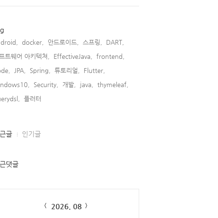
ag
droid,
docker,
안드로이드,
스프링,
DART,
프트웨어 아키텍쳐,
EffectiveJava,
frontend,
de,
JPA,
Spring,
튜토리얼,
Flutter,
indows10,
Security,
개발,
java,
thymeleaf,
erydsl,
플러터,
근글
인기글
근댓글
lendar
2026. 08