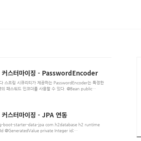
스터마이징 - PasswordEncoder
스프링 시큐리티가 제공하는 PasswordEncoder는 특정한
략의 패스워드 인코더를 사용할 수 있다. @Bean public
ngPasswordEncoder(); } 위와 같이 Bean을 등록하면 스프링 시큐
lic final class PasswordEncoderFactories {
atic Pas..
커스터마이징 - JPA 연동
-boot-starter-data-jpa com.h2database h2 runtime
@Id @GeneratedValue private Integer id;
; private String password; private String role; public