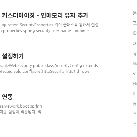
nteger id) { this.id = id; } public String getUsername() {
분
 커스터마이징 - 인메모리 유저 추가
프
figuration SecurityProperties 위의 클래스를 통해서 설정
operties spring.security.user.name=admin
I
g.security.user.roles=ADMIN 위와 같이 설정하면 어플리케이션
된다. roles도 설정되었기 때문에 /admin 페이지도 접근
J
@EnableWebSecurity public class SecurityC..
S
티 설정하기
N
ebSecurity public class SecurityConfig extends
tected void configure(HttpSecurity http) throws
V
ers("/", "/info").permitAll()
Request().authenticated() .and() .formLogin() .and()
Fl
청들을..
IT
 연동
In
mework.boot spring-
하는 자동 설정이 적용된다. 적용
스
 알 수가 없다 자동 설정(
 인증을 필요로 한다 - 위와
스
ername: user
tring index(Model