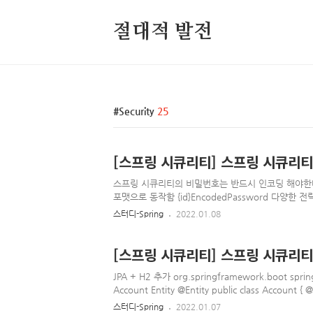
절대적 발전
Security
25
[스프링 시큐리티] 스프링 시큐리티 커
스프링 시큐리티의 비밀번호는 반드시 인코딩 해야한다 
포맷으로 동작함 {id}EncodedPassword 다양한 전
PasswordEncoder passwordEncoder() { return
스터디-Spring
2022.01.08
PasswordEncoderFactories.createDelegati
리티가 기본적으로 제공하는 다양한 인코더를 사용할 수 있다 pub
private PasswordEncoderFactories() { } public st
[스프링 시큐리티] 스프링 시큐리티 
JPA + H2 추가 org.springframework.boot spring
Account Entity @Entity public class Account { 
@Column(unique = true) private String username
스터디-Spring
2022.01.07