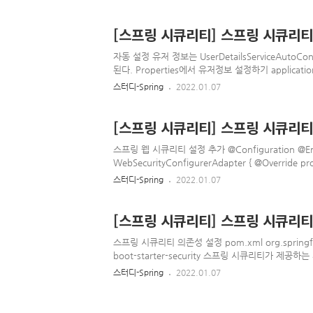
Integer getId() { return id; } public void setId(I
return use..
[스프링 시큐리티] 스프링 시큐리티
자동 설정 유저 정보는 UserDetailsServiceAutoCon
된다. Properties에서 유저정보 설정하기 application.pr
spring.security.user.password=123 sprin
스터디-Spring
2022.01.07
시작시 자동 설정되던 유저는 사라지고 위의 정보로 세팅
가능하다 SecurityConfig에 설정하기 @Configuration 
[스프링 시큐리티] 스프링 시큐리
스프링 웹 시큐리티 설정 추가 @Configuration @EnableW
WebSecurityConfigurerAdapter { @Override pro
Exception { http.authorizeRequests() .mvcMatch
스터디-Spring
2022.01.07
.mvcMatchers("/admin").hasRole("ADMIN") .any
.httpBasic(); } } authorizeRequest() -어떻게 요
[스프링 시큐리티] 스프링 시큐리티
스프링 시큐리티 의존성 설정 pom.xml org.springfra
boot-starter-security 스프링 시큐리티가 제공
전의 문제 인증할 방법이 없었다 현재 사용자가 누군지
스터디-Spring
2022.01.07
스프링 시큐리티 의존성을 추가하게 되면) 모든 요청은
같은 로그인 폼으로 리다이렉트 기본 유저가 생성된다 us
password: 로그 확인 @GetMapping("/") public S