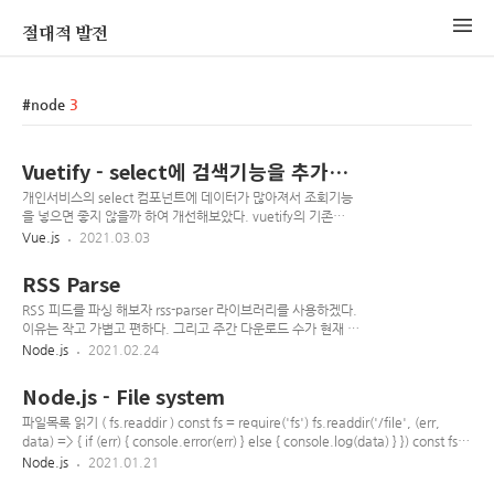
절대적 발전
node
3
Vuetify - select에 검색기능을 추가하
려면? autocomplete
개인서비스의 select 컴포넌트에 데이터가 많아져서 조회기능
을 넣으면 좋지 않을까 하여 개선해보았다. vuetify의 기존
select 컴포넌트는 다음과 같은데 ... ... 위와 같은 모습으로 나
Vue.js
2021.03.03
오게 된다. 항목이 적을 경우는 편리하긴한데 조회기능이 없어
서 많아지면 불편하다. 이를 Autocomplete 컴포넌트가 해결할
RSS Parse
수 있다. ... ... v-select 를 v-autocomplete로만 변경해주면
완료 위와 같이 검색도 되는 select 컴포넌트로 개선 가능하다.
RSS 피드를 파싱 해보자 rss-parser 라이브러리를 사용하겠다.
여담 직접 만들기 전에 제공되는 api, 컴포넌트를 조회 후, 라이
이유는 작고 가볍고 편하다. 그리고 주간 다운로드 수가 현재 17
브러리를 찾아보고, 그리고 없으면 구현하는게 좋다. 거인의 어
만을 육박한다.(등록일 기준)
Node.js
2021.02.24
깨는 서비스 개발 속도에 아주 큰 도움이 되니까..
www.npmjs.com/package/rss-parser rss-parser A
lightweight RSS parser, for Node and the browser
Node.js - File system
www.npmjs.com node v14.15.0 환경에서 실시 1. 설치
npm install --save rss-parser 2. 사용 샘플로 연합뉴스의 최신
파일목록 읽기 ( fs.readdir ) const fs = require('fs') fs.readdir('/file', (err,
피드를 파싱할 예정, 최대한 샘플 코드를 따라해보았다. (샘플주
data) => { if (err) { console.error(err) } else { console.log(data) } }) const fs =
소: www.yonhapnewstv.co.kr/browse/feed/) import
require('fs') - fs 모듈 사용 readdir(path[, options], callback) - 비동기로 디렉토
Node.js
2021.01.21
RssParser from 'rss-parser' async pars..
리안의 파일들 이름을 읽음 path | | - 파일 경로 options | - 옵션 encoding