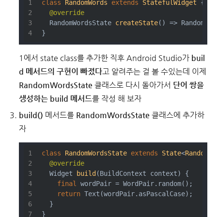
class
RandomWords
extends
StatefulWidget
{
@override
RandomWordsState 
createState
()
=> RandomWor
}
1에서 state class를 추가한 직후 Android Studio가
buil
d 메서드의 구현이 빠졌다
고 알려주는 걸 볼 수있는데 이제
RandomWordsState
클래스로 다시 돌아가서
단어 쌍을
생성하는 build 메서드
를 작성 해 보자
build()
메서드를
RandomWordsState
클래스에 추가하
자
class
RandomWordsState
extends
State
<
RandomWo
@override
Widget 
build
(BuildContext context)
{
final
 wordPair = WordPair.random();
return
 Text(wordPair.asPascalCase);
  }
}