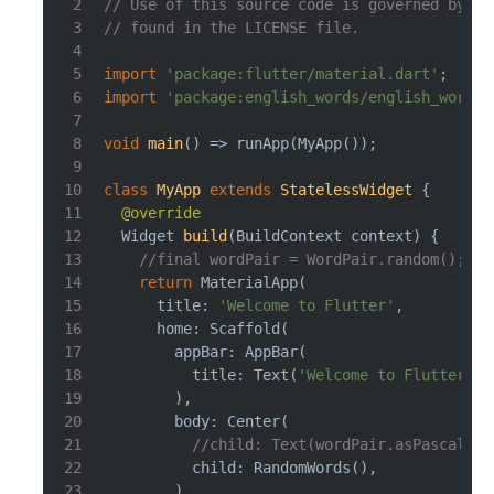
// Use of this source code is governed by a 
// found in the LICENSE file.
import
'package:flutter/material.dart'
;
import
'package:english_words/english_words.
void
main
()
=> runApp(MyApp());
class
MyApp
extends
StatelessWidget
{
@override
Widget 
build
(BuildContext context)
{
//final wordPair = WordPair.random();
return
 MaterialApp(
      title: 
'Welcome to Flutter'
,
      home: Scaffold(
        appBar: AppBar(
          title: Text(
'Welcome to Flutter'
),
        ),
        body: Center(
//child: Text(wordPair.asPascalCas
          child: RandomWords(),
        ),