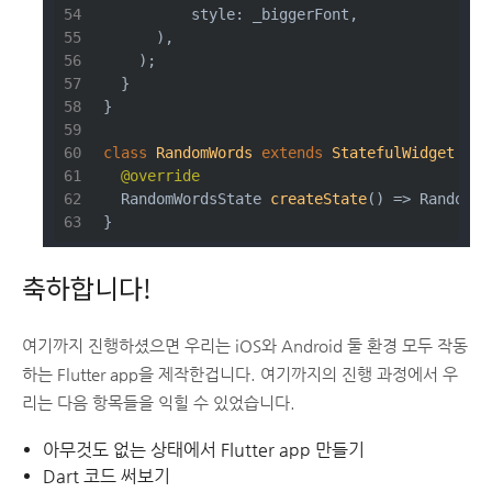
          style: _biggerFont,
      ),
    );
  }
}
class
RandomWords
extends
StatefulWidget
{
@override
RandomWordsState 
createState
()
=> RandomWo
}
축하합니다!
여기까지 진행하셨으면 우리는 iOS와 Android 둘 환경 모두 작동
하는 Flutter app을 제작한겁니다. 여기까지의 진행 과정에서 우
리는 다음 항목들을 익힐 수 있었습니다.
아무것도 없는 상태에서 Flutter app 만들기
Dart 코드 써보기