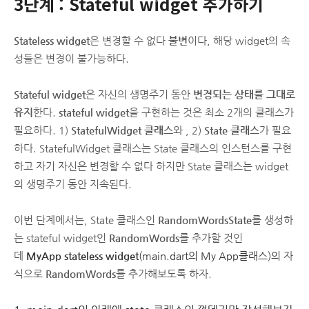
3단계 : Stateful widget 추가하기
Stateless widget
은 변경할 수 없다
불변
이다, 해당 widget의 속
성들은 변경이 불가능하다.
Stateful widget
은 자신의 생명주기 동안
변경되는 상태를 그대로
유지
한다.
stateful widget
을 구현하는 것은 최소 2개의 클래스가
필요하다. 1)
StatefulWidget 클래스
와 , 2)
State 클래스
가 필요
하다. StatefulWidget 클래스는 State 클래스의 인스턴스를 구현
하고 자기 자신은 변경할 수 없다 하지만 State 클래스는 widget
의 생명주기 동안 지속된다.
이번 단계에서는, State 클래스인
RandomWordsState
를 생성하
는 stateful widget인
RandomWords
를 추가할 것인
데
MyApp
stateless widget
(main.dart의 My App클래스)
의
자
식으로
RandomWords
를 추가해보도록 하자.