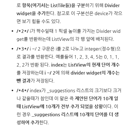
로
항목(여기서는 ListTile들)을 구분
하기 위해
Divider
widget을 추가
한다. 참고로 이 구분선은 device가 작으
면 보기 힘들 수도 있다.
/*2*/
i가 짝수일때 1 픽셀 높이를 가지는 Divider wid
get를 반환하는데 ListView의 각 행 앞에 배치된다.
/*3*/
i ~/ 2 구문은 i를 2로 나누고 integer(정수형)으
로 결과를 반환한다. 예를들어 1, 2, 3, 4, 5는 0, 1, 1,
2, 2가 반환 된다.
index
는
ListView의 현재 단어 개수
를 저장하는데
i ~/ 2
에 의해
divider widget의 개수는
뺀 결과
가 저장된다.
/*4*/
index가 _suggestions 리스트의 크기보다 크거
나 같을때가 참인데 이 말은 즉
제안된 단어가 10개 일
때 ListView에 10개가 전부 추가 되었을 상황
이다. 이
런 경우
_suggestions 리스트에 10개의 단어를 더 생
성하여 추가
한다.