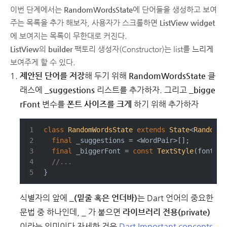
이번 단계에서는
RandomWordsState
에 단어들을 생성하고 보여
주는 목록을 추가 해보자, 사용자가 스크롤하면
ListView
widget
에 보여지는 목록이 무한대로 커진다.
ListView
의
builder
팩토리 생성자(Constructor)는 list를
느리게
보여주게 할 수 있다.
제안된 단어를 저장
해 두기 위해
RandomWordsState
클
래스에
_suggestions
리스트를 추가하자. 그리고
_bigge
rFont
변수를
폰트 사이즈를 크게
하기 위해 추가하자
class
RandomWordsState
extends
State
<
RandomWo
final
 _suggestions = <WordPair>[];
final
 _biggerFont = 
const
TextStyle
(fontSiz
//...
}
식별자의 앞에
_(밑줄 혹은 언더바)
는 Dart 언어의 중요한
문법 중 하나인데, _ 가 붙으면
라이브러리 전용(private)
이라는 의미이다 자세한 것은
Dart Important concepts