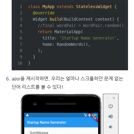
class
MyApp
extends
StatelessWidget
{
@override
Widget 
build
(BuildContext context)
{
//final wordPair = WordPair.random();
return
 MaterialApp(
      title: 
'Startup Name Generator'
,
      home: RandomWords(),
    );
  }
}
app을 재시작하면, 우리는 얼마나 스크롤하던 문제 없는
단어 리스트를 볼 수 있다!