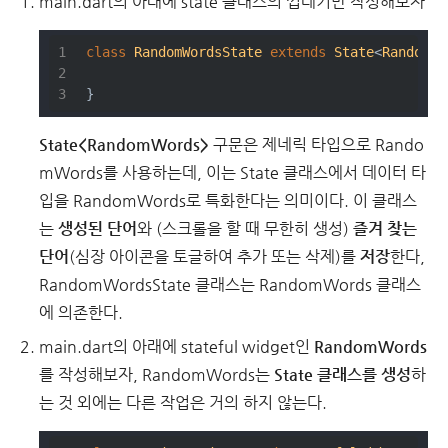
main.dart의 아래에 state 클래스의 껍데기만 작성해보자
class
RandomWordsState
extends
State
<
RandomWo
}
State<RandomWords>
구문은 제네릭 타입으로 Rando
mWords를 사용하는데, 이는 State 클래스에서 데이터 타
입을 RandomWords로 특화한다는 의미이다. 이 클래스
는
생성된 단어
와 (스크롤을 할 때 무한히 생성)
즐겨 찾는
단어
(심장 아이콘을 토글하여 추가 또는 삭제)를
저장
한다,
RandomWordsState 클래스는 RandomWords 클래스
에 의존한다.
main.dart의 아래에 stateful widget인
RandomWords
를 작성해보자, RandomWords는
State 클래스를 생성
하
는 것 외에는 다른 작업은 거의 하지 않는다.