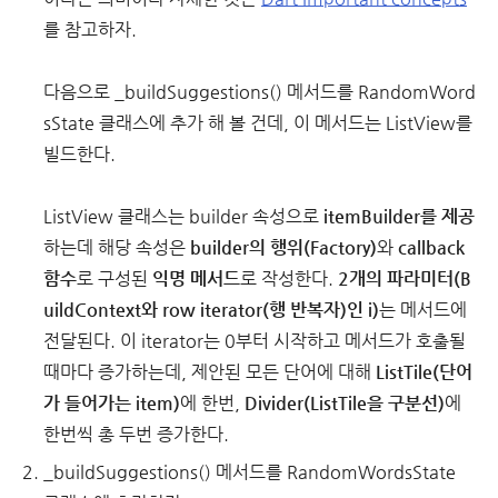
를 참고하자.
다음으로 _buildSuggestions() 메서드를 RandomWord
sState 클래스에 추가 해 볼 건데, 이 메서드는 ListView를
빌드한다.
ListView 클래스는 builder 속성으로
itemBuilder를 제공
하는데 해당 속성은
builder의 행위(Factory)
와
callback
함수
로 구성된
익명 메서드
로 작성한다.
2개의 파라미터(B
uildContext와 row iterator(행 반복자)인 i)
는 메서드에
전달된다. 이 iterator는 0부터 시작하고 메서드가 호출될
때마다 증가하는데, 제안된 모든 단어에 대해
ListTile(단어
가 들어가는 item)
에 한번,
Divider(ListTile을 구분선)
에
한번씩 총 두번 증가한다.
_buildSuggestions() 메서드를 RandomWordsState