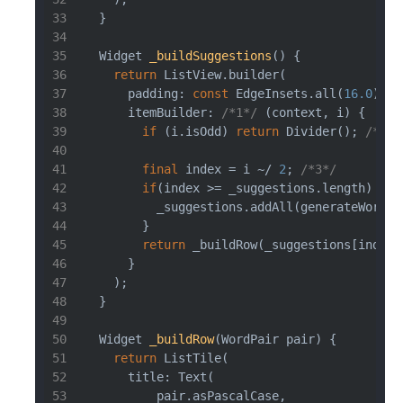
  }
Widget 
_buildSuggestions
()
{
return
 ListView.builder(
      padding: 
const
 EdgeInsets.all(
16.0
),
      itemBuilder: 
/*1*/
 (context, i) {
if
 (i.isOdd) 
return
 Divider(); 
/*2*/
final
 index = i ~/ 
2
; 
/*3*/
if
(index >= _suggestions.length) {
          _suggestions.addAll(generateWordPa
        }
return
 _buildRow(_suggestions[index]
      }
    );
  }
Widget 
_buildRow
(WordPair pair)
{
return
 ListTile(
      title: Text(
          pair.asPascalCase,