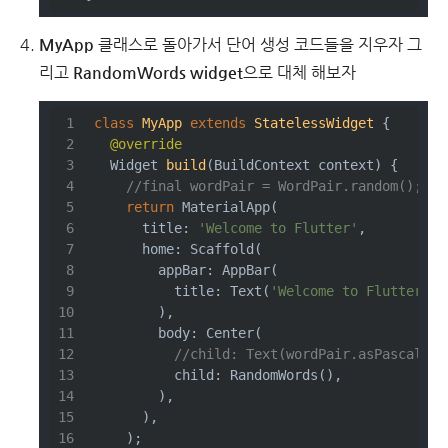
MyApp
클래스로 돌아가서 단어 생성 코드들을 지우자 그
리고
RandomWords widget
으로 대체 해보자
class
MyApp
extends
StatelessWidget
{
@override
Widget 
build
(BuildContext context)
{
//final wordPair = WordPair.random();
return
 MaterialApp(
      title: 
'Welcome to Flutter'
,
      home: Scaffold(
        appBar: AppBar(
          title: Text(
'Welcome to Flutter'
),
        ),
        body: Center(
//child: Text(wordPair.asPascalCas
          child: RandomWords(),
        ),
      ),
    );