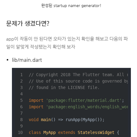
완성된 startup namer generator!
문제가 생겼다면?
app이 작동이 안 된다면 오타가 있는지 확인을 해보고 다음의 파
일이 알맞게 작성됐는지 확인해 보자
lib/main.dart
// Copyright 2018 The Flutter team. All righ
// Use of this source code is governed by a 
// found in the LICENSE file.
import
'package:flutter/material.dart'
;
import
'package:english_words/english_words.
void
main
()
=> runApp(MyApp());
class
MyApp
extends
StatelessWidget
{