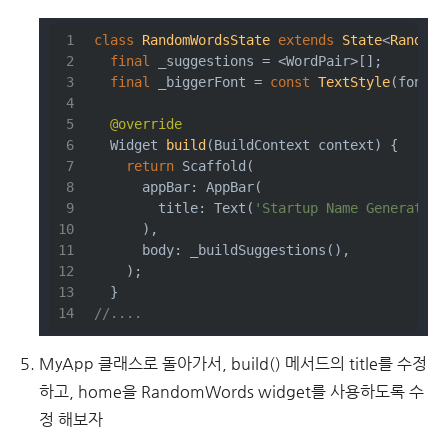
class
RandomWordsState
extends
State
<
RandomW
final
 _suggestions = <WordPair>[];
final
 _biggerFont = 
const
TextStyle
(fontSi
@override
Widget 
build
(BuildContext context)
{
return
 Scaffold(
      appBar: AppBar(
        title: Text(
'Startup Name Generator'
      ),
      body: _buildSuggestions(),
    );
  }
//....
MyApp 클래스로 돌아가서, build() 메서드의 title를 수정
하고, home을 RandomWords widget를 사용하도록 수
정 해보자