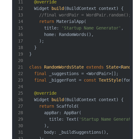
@override
Widget 
build
(BuildContext context)
{
//final wordPair = WordPair.random();
return
 MaterialApp(
      title: 
'Startup Name Generator'
,
      home: RandomWords(),
    );
  }
}
class
RandomWordsState
extends
State
<
RandomW
final
 _suggestions = <WordPair>[];
final
 _biggerFont = 
const
TextStyle
(fontSi
@override
Widget 
build
(BuildContext context)
{
return
 Scaffold(
      appBar: AppBar(
        title: Text(
'Startup Name Generator'
      ),
      body: _buildSuggestions(),
    );