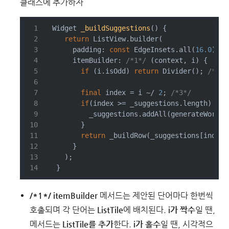
클래스에 추가하자
Widget 
_buildSuggestions
()
{
return
 ListView.builder(
      padding: 
const
 EdgeInsets.all(
16.0
),
      itemBuilder: 
/*1*/
 (context, i) {
if
 (i.isOdd) 
return
 Divider(); 
/*2*/
final
 index = i ~/ 
2
; 
/*3*/
if
(index >= _suggestions.length) {
          _suggestions.addAll(generateWordPa
        }
return
 _buildRow(_suggestions[index]
      }
    );
  }
/*1*/
itemBuilder
메서드는 제안된 단어마다 한번씩
호출되며 각 단어는
ListTile
에 배치된다.
i가 짝수
일 땐,
메서드는
ListTile를 추가
한다.
i가 홀수
일 땐, 시각적으