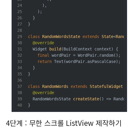
      ),
    );
  }
}
class
RandomWordsState
extends
State
<
RandomW
@override
Widget 
build
(BuildContext context)
{
final
 wordPair = WordPair.random();
return
 Text(wordPair.asPascalCase);
  }
}
class
RandomWords
extends
StatefulWidget
{
@override
RandomWordsState 
createState
()
=> RandomWo
}
4단계 : 무한 스크롤 ListView 제작하기