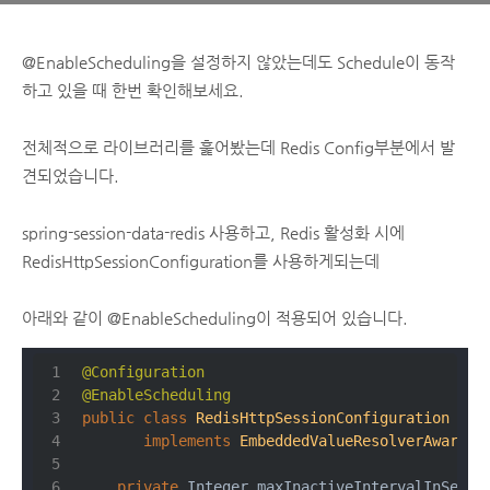
@EnableScheduling을 설정하지 않았는데도 Schedule이 동작
하고 있을 때 한번 확인해보세요.
전체적으로 라이브러리를 훑어봤는데 Redis Config부분에서 발
견되었습니다.
spring-session-data-redis 사용하고, Redis 활성화 시에
RedisHttpSessionConfiguration를 사용하게되는데
아래와 같이 @EnableScheduling이 적용되어 있습니다.
@Configuration
@EnableScheduling
public
class
RedisHttpSessionConfiguration
ext
implements
EmbeddedValueResolverAware
, 
private
 Integer maxInactiveIntervalInSecon