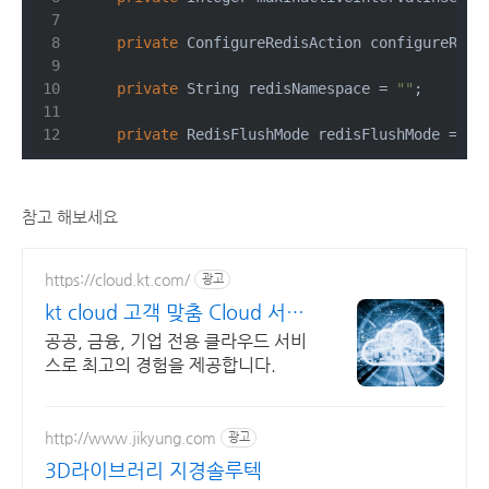
private
 ConfigureRedisAction configureRedi
private
 String redisNamespace = 
""
;
private
 RedisFlushMode redisFlushMode = Re
참고 해보세요
https://cloud.kt.com/
광고
kt cloud 고객 맞춤 Cloud 서비
스
공공, 금융, 기업 전용 클라우드 서비
스로 최고의 경험을 제공합니다.
http://www.jikyung.com
광고
3D라이브러리 지경솔루텍