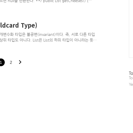
을 반환한다. **/ public List getCheeses() {
w ArrayList(chessesInStock); } 이 코드처럼 null을 반환한다면,
한다. List cheeses = shop.getCheeses(); if
ILTON)) { System..
dcard Type)
수화 타입은 불공변(invariant)이다. 즉, 서로 다른 타입
입도 상위 타입도 아니다. List은 List의 하위 타입이 아니라는 뜻인
자열만 넣을 수 있다. 즉, List은 List가 하는 일을 제대로 수행
원칙 위배) 불공변 방식보다 유연한 무언가 필요 할때가 있다.
push(E e); public E pop(); public boolean isEmpty(); } 여
1
2
방
To
문
To
자
Ye
수