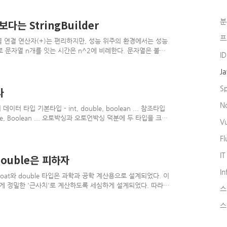
이다. 긴 이름은 피하자. 애매하면 자바 라이브러리의 API
 보니 일관되지 않은 이름도 제법 많지만 대부분은 납득할 수
분
메서드는 각각 자신의 소임을 다해야 한다. 메서드가 너무많으면
다는 StringBuilder
프
r 문자열 연결 연산자(+)는 편리하지만, 성능 위주의 환경에서는 성능
 문자열 n개를 잇는 시간은 n^2에 비례한다. 문자열은 불변
I
야 하므로 성능 저하는 피할 수 없다. public String
ring result = ""; for (int i = 0; i < numItems();
J
 } return result; } 성능을 포기하고 싶지 않다면 StringBuilder를
S
라
N
타입 기본타입 - int, double, boolean ... 참조타입
, Double, Boolean ... 오토박싱과 오토언박싱 덕분에 두 타입을 크게
V
떤 타입을 사용하는지는 상당히 중요하다. 기본타입과 박싱된 기
박싱된 기본 타입은 값에 더해 식별성이란 속성을 갖는다. 즉 두
Fl
기본 타입의 값은 언제나 유효하나, 박싱된 기본 타입의 값은
IT
이 시간과 메모리 사용면에서 유리하..
double은 피하자
In
float와 double 타입은 과학과 공학 계산용으로 설계되었다. 이
게 정밀한 '근사치'로 계산하도록 세심하게 설계되었다. 따라서
스
 관련 계산과는 맞지 않는다. 0.1 혹은 10의 음의 거듭 제곱
.03 달러가 있는데 그중 42센트를 썼다고 해보자, 남은 돈을
스
rintln(1.03 - 0.42); 안타깝게도 이 코드는
 사례도 아니다. 이번에는 1달러가 있는데, 10센트짜..