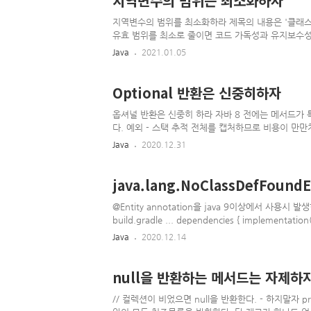
지역변수의 범위는 최소화하자
지역변수의 범위를 최소화하라 제목의 내용은 '클래스
유효 범위를 최소로 줄이면 코드 가독성과 유지보수성
프로그래밍 언어 중에는 지역변수를 코드 블록의 첫머
Java
2021.01.05
그래머도 있다. 하지만 자바에서는 문장을 선언할 수 
변경되었다.) 지역변수의 범위를 줄이는 가장 강력한 
변수를 실제로 사용하는 시점엔 타입과 초기값이 기억
Optional 반환은 신중히하자
시에 초기화해야 한다. 초기화에 필요한 정보..
옵셔널 반환은 신중히 하라 자바 8 전에는 메서드가 
다. 예외 - 스택 추적 전체를 캡처하므로 비용이 만만
하면 별도의 null처리 코드를 추가해야 한다. 자바 8로 
Java
2020.12.31
타입 참조를 하나 담거나, 혹은 아무것도 담지 않을 수
로 어떤 값을 담은 옵셔널은 '비지 않았다'고 한다. 옵
Optional가 Collection를 구현하지는 않았지만,
java.lang.NoClassDefFoundE
@Entity annotation을 java 9이상에서 사용시 발
build.gradle ... dependencies { implementation
annotationProcessor("javax.annotation:javax.an
Java
2020.12.14
null을 반환하는 메서드는 자제하자
// 컬렉션이 비었으면 null을 반환한다. - 하지말자 private f