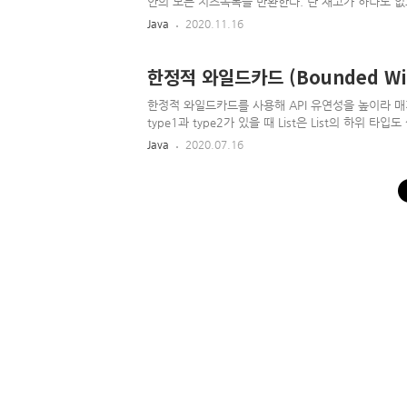
안의 모든 치즈목록을 반환한다. 단 재고가 하나도 없으면 null
return cheesesInStock.isEmpty() ? null : ne
Java
2020.11.16
클라이언트는 이 null 상황을 처리하는 코드를 추가로 작성해야 
(chesses != null && chesses.contains(Cheese.ST
한정적 와일드카드 (Bounded Wil
한정적 와일드카드를 사용해 API 유연성을 높이라 매개변
type1과 type2가 있을 때 List은 List의 하위 타
데, List에는 어떤 객체든 넣을 수 있지만, List에는 문
Java
2020.07.16
하지 못하니 하위 타입이 될수 없다.(리스코프 치환 
public class Stack { public Stack(); public void 
기에 일련의 원소를..