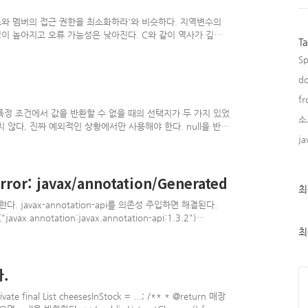
와 멤버의 접근 권한을 최소화하라'와 비슷하다. 지역변수의
이 높아지고 오류 가능성은 낮아진다. C와 같이 역사가 깊은
T
리에 선언하는 경우가 많고, 이 방식을 습관처럼 따르는 프로
Sp
있는 곳이면 어디서든지 선언할 수 있다.(C도 C99 표준부터는
기법은 가장 처음 쓰일 때 선언하기다. 미리 선언부터 해두면
do
나지 않을 수도 있다. 그리고 거의 모든 지역변수는 선언과 동
fr
특정 조건에서 값을 반환할 수 없을 때의 선택지가 두 가지 있었
소
치 않다, 진짜 예외적인 상황에서만 사용해야 한다. null을 반환
올라가면서 선택지가 생겼다. Optional이다. null이 아닌 T
ja
 있다. 아무것도 담지 않은 옵셔널은 '비었다'라고 한다. 반대
셔널은 원소를 최대 1개 가질 수 있는 '불변' 컬렉션이다.
 원칙적으로는 그렇다. 보통은 T를 반환해야 하지만 특정 조..
rror: javax/annotation/Generated
최
최
근
생한다. javax-annotation-api를 의존성 주입하면 해결된다.
글
("javax.annotation:javax.annotation-api:1.3.2")
과
notation-api:1.3.2") ... }
인
최
기
글
.
Ca
inal List cheesesInStock = ...; /** * @return 매장