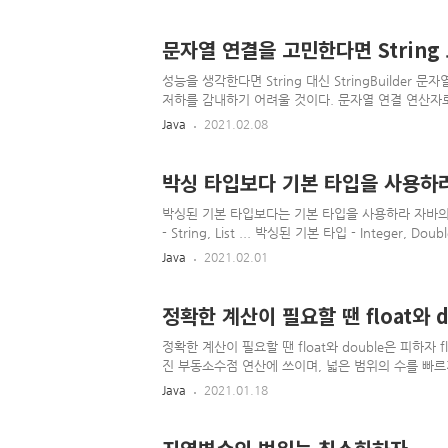
자 커뮤니티에서 널리 받아들여지는 이름을 사용하는 것
가이드를 참조하라. 자바 라이브러리가 워낙 방대하다
준이다. 편의 메서드를 너무 많이 만들지 말자 모든 
문자열 연결을 고민한다면 String 보
익히고 사용하고 문서화하고 테..
성능을 생각한다면 String 대신 StringBuilde
저하를 감내하기 어려울 것이다. 문자열 연결 연산자로
이라서 두 문자열을 연결할 경우 양쪽의 내용을 모두 복사해
Java
2021.02.08
statement() { // 문자열 연결을 잘못 사용한 예 - 느리다! St
i++) { result += lineForItem(i); // 문자열 연결
사용하자 publ..
박싱 타입보다 기본 타입을 사용하
박싱된 기본 타입보다는 기본 타입을 사용하라 자바의 데이터 
- String, List ... 박싱된 기본 타입 - Integer
구분하지 않고 사용할 수는 있지만 차이는 있다. 어
Java
2021.02.01
본 타입과의 차이 기본 타입은 값만 가지고 있으나, 
인스턴스의 값이 같아도 다르다고 식별 될 수 있다. 
null(유효하지 않은 값)을 가질 수 있다. 기본 타입
정확한 계산이 필요할 땐 float와 
정확한 계산이 필요할 땐 float와 double은 피하자 
진 부동소수점 연산에 쓰이며, 넓은 범위의 수를 빠르
정확한 결과가 필요할 때는 사용하면 안되며, 특히 금융
Java
2021.01.18
수를 표현할 수 없기 때문이다. 예를 들어 주머니에 1
얼마인가? 다음은 어설프게 작성한 코드다 System.out.p
0.6100000000000001을 출력한다. 이는 특수한