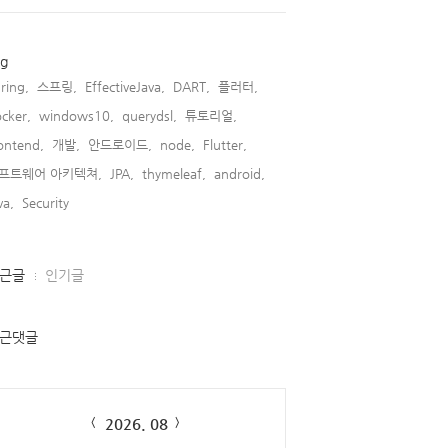
ag
ring,
스프링,
EffectiveJava,
DART,
플러터,
cker,
windows10,
querydsl,
튜토리얼,
ontend,
개발,
안드로이드,
node,
Flutter,
프트웨어 아키텍쳐,
JPA,
thymeleaf,
android,
va,
Security,
근글
인기글
근댓글
lendar
2026. 08