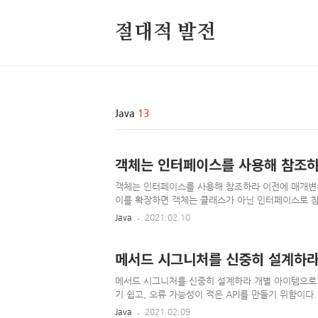
절대적 발전
Java
13
객체는 인터페이스를 사용해 참조
객체는 인터페이스를 사용해 참조하라 이전에 매개변
이를 확장하면 객체는 클래스가 아닌 인터페이스로 참
뿐 아니라 반환값, 변수, 필드를 전부 인터페이스 타입
Java
2021.02.10
itemSet = new LinkedHashSet(); // 나쁜 예,
LinkedHashSet(); 인터페이스를 타입으로 사용
래스를 교체하고자 한다면 그저 새 클래스의 생성자(혹은
메서드 시그니처를 신중히 설계하라
메서드 시그니처를 신중히 설계하라 개별 아이템으로 두
기 쉽고, 오류 가능성이 적은 API를 만들기 위함이다
을 따라야 한다. 이해할수 있고, 같은 패키지에 속한
Java
2021.02.09